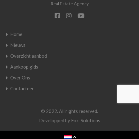
Real Estate Agency
Home
Nieuws
Overzicht aanbod
Aankoop gids
Over Ons
Contacteer
© 2022. All rights reserved.
Developped by
Fox-Solutions