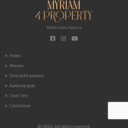
Real Estate Agency
Home
Nieuws
Overzicht aanbod
Aankoop gids
Over Ons
Contacteer
© 2022. All rights reserved.