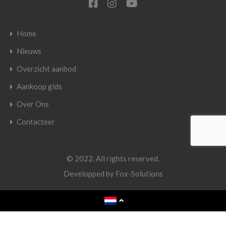
Home
Nieuws
Overzicht aanbod
Aankoop gids
Over Ons
Contacteer
© 2022. All rights reserved.
Developped by
Fox-Solutions
Nederlands
English
(
Engels
)