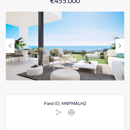
€455.000
Previous
Next
Pand ID:
M4PMALH2