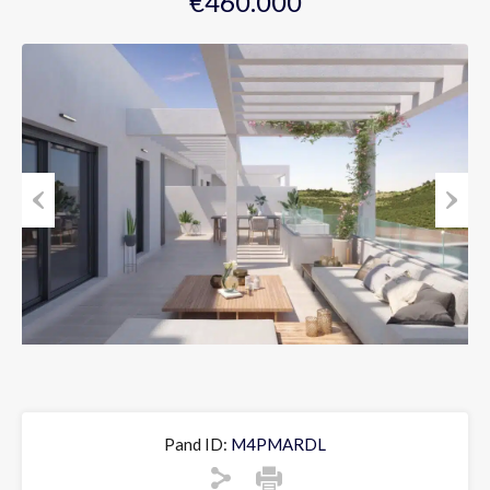
€460.000
Previous
Next
Pand ID:
M4PMARDL