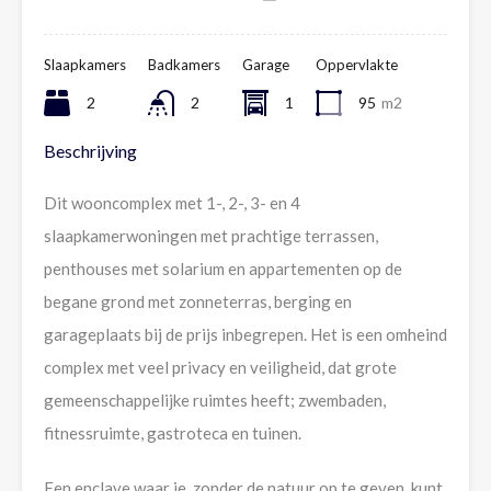
Slaapkamers
Badkamers
Garage
Oppervlakte
2
2
1
95
m2
Beschrijving
Dit wooncomplex met 1-, 2-, 3- en 4
slaapkamerwoningen met prachtige terrassen,
penthouses met solarium en appartementen op de
begane grond met zonneterras, berging en
garageplaats bij de prijs inbegrepen. Het is een omheind
complex met veel privacy en veiligheid, dat grote
gemeenschappelijke ruimtes heeft; zwembaden,
fitnessruimte, gastroteca en tuinen.
Een enclave waar je, zonder de natuur op te geven, kunt